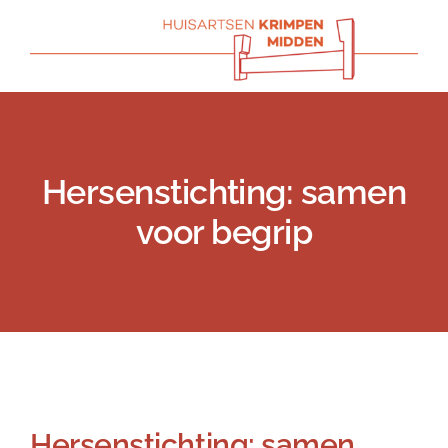
Skip
to
content
Hersenstichting: samen
voor begrip
Previous
Next
Hersenstichting: samen