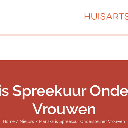
 is Spreekuur Onde
Vrouwen
Home
/
Nieuws
/
Mariska is Spreekuur Ondersteuner Vrouwen