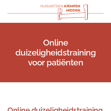
Skip
to
content
Online
duizeligheidstraining
voor patiënten
Previous
Next
Online duizeligheidstraining