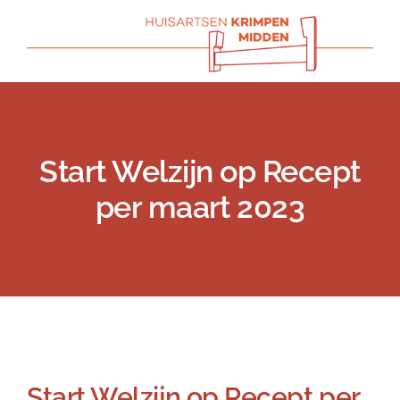
Skip
to
content
Start Welzijn op Recept
per maart 2023
Previous
Next
Start Welzijn op Recept per