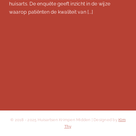
huisarts. De enquête geeft inzicht in de wijze
waarop patiënten de kwaliteit van [...]
© 2018 - 2025 Huisartsen Krimpen Midden | Designed by
Kim
Thy
.