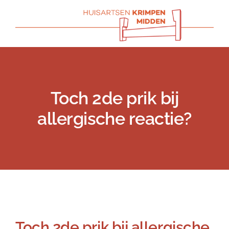
Skip
to
content
Toch 2de prik bij
allergische reactie?
Previous
Next
Toch 2de prik bij allergische