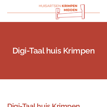
Skip
to
content
Digi-Taal huis Krimpen
Previous
Next
Digi-Taal huis Krimpen